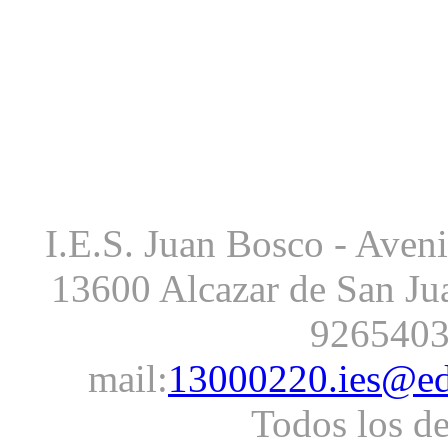
I.E.S. Juan Bosco - Avenid
13600 Alcazar de San Jua
926540
mail:
13000220.ies@edu
Todos los d