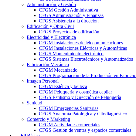
Administración y Gestión
CFGM Gestión Administrativa
CFGS Administración y Finanzas
CFGS Asistencia a la dirección
Edificación y Obra Civil
CFGS Proyectos de edificación
Electricidad y Electrónica
CFGM Instalaciones de telecomunicaciones
CFGM Instalaciones Eléctricas y Automáticas
CFGS Mantenimiento electrónico
CFGS Sistemas Electrotécnicos y Automatizados
Fabricación Mecánica
CFGM Mecanizado
CFGS Programación de la Producción en Fabrica
Imagen Personal
CFGM Estética y belleza
CFGM Peluquería y cosmética capilar
CFGS Estilismo y Dirección de Peluquería
Sanidad
CFGM Emergencias Sanitarias
CFGS Anatomía Patológica y Citodiagnóstico
Comercio y Marketing
CFGM Actividades comerciales
CFGS Gestión de ventas y espacios comerciales
FP Básica