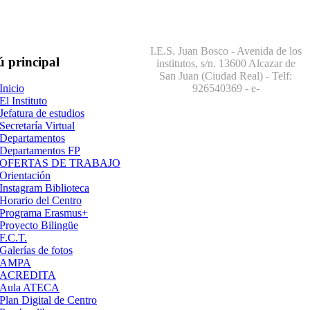
I.E.S. Juan Bosco - Avenida de los
ú
principal
institutos, s/n. 13600 Alcazar de
San Juan (Ciudad Real) - Telf:
926540369
- e-
Inicio
El Instituto
Jefatura de estudios
Secretaría Virtual
Departamentos
Departamentos FP
OFERTAS DE TRABAJO
Orientación
Instagram Biblioteca
Horario del Centro
Programa Erasmus+
Proyecto Bilingüe
F.C.T.
Galerías de fotos
AMPA
ACREDITA
Aula ATECA
Plan Digital de Centro