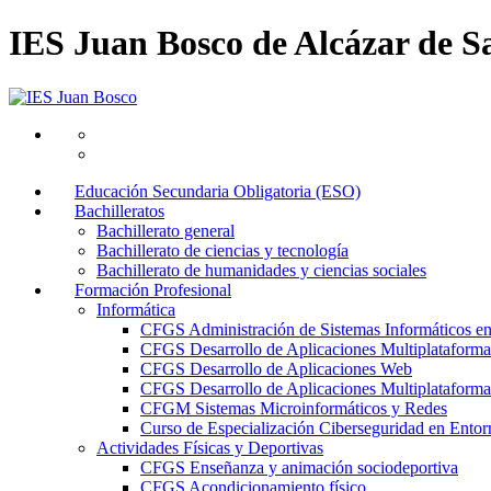
IES Juan Bosco de Alcázar de S
Educación Secundaria Obligatoria (ESO)
Bachilleratos
Bachillerato general
Bachillerato de ciencias y tecnología
Bachillerato de humanidades y ciencias sociales
Formación Profesional
Informática
CFGS Administración de Sistemas Informáticos e
CFGS Desarrollo de Aplicaciones Multiplataforma
CFGS Desarrollo de Aplicaciones Web
CFGS Desarrollo de Aplicaciones Multiplataforma 
CFGM Sistemas Microinformáticos y Redes
Curso de Especialización Ciberseguridad en Entorn
Actividades Físicas y Deportivas
CFGS Enseñanza y animación sociodeportiva
CFGS Acondicionamiento físico