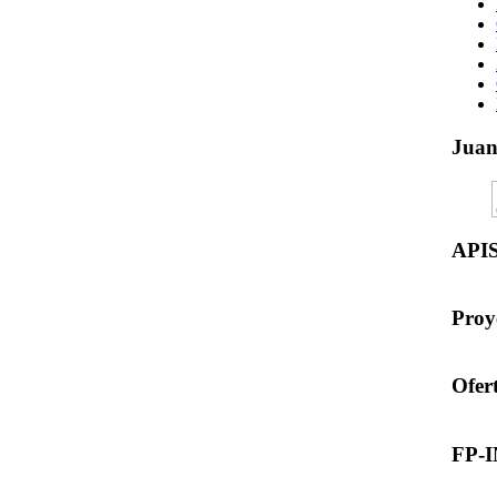
Jua
API
Proy
Ofer
FP-