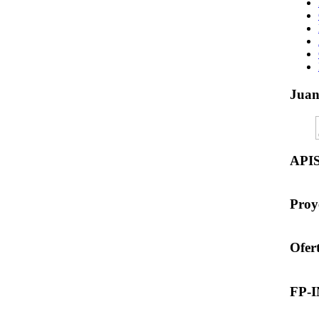
Jua
API
Proy
Ofer
FP-