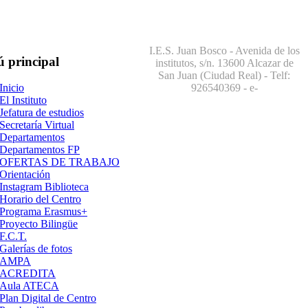
I.E.S. Juan Bosco - Avenida de los
ú
principal
institutos, s/n. 13600 Alcazar de
San Juan (Ciudad Real) - Telf:
926540369
- e-
Inicio
El Instituto
Jefatura de estudios
Secretaría Virtual
Departamentos
Departamentos FP
OFERTAS DE TRABAJO
Orientación
Instagram Biblioteca
Horario del Centro
Programa Erasmus+
Proyecto Bilingüe
F.C.T.
Galerías de fotos
AMPA
ACREDITA
Aula ATECA
Plan Digital de Centro