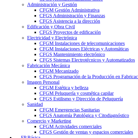
Administración y Gestión
CFGM Gestión Administrativa
CFGS Administración y Finanzas
CFGS Asistencia a la dirección
Edificación y Obra Civil
CFGS Proyectos de edificación
Electricidad y Electrónica
CFGM Instalaciones de telecomunicaciones
CFGM Instalaciones Eléctricas y Automáticas
CFGS Mantenimiento electrónico
CFGS Sistemas Electrotécnicos y Automatizados
Fabricación Mecánica
CFGM Mecanizado
CFGS Programación de la Producción en Fabrica
Imagen Personal
CFGM Estética y belleza
CFGM Peluquería y cosmética capilar
CFGS Estilismo y Dirección de Peluquería
Sanidad
CFGM Emergencias Sanitarias
CFGS Anatomía Patológica y Citodiagnóstico
Comercio y Marketing
CFGM Actividades comerciales
CFGS Gestión de ventas y espacios comerciales
FP Básica