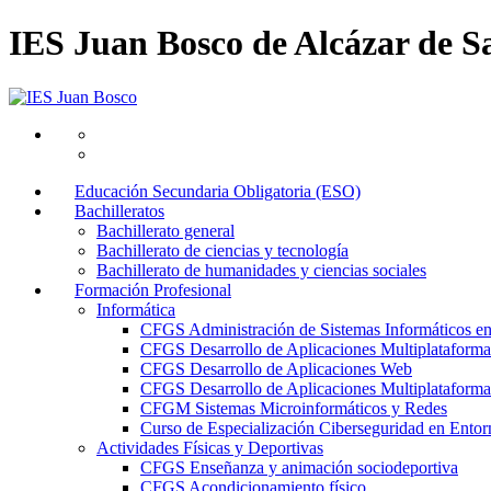
IES Juan Bosco de Alcázar de S
Educación Secundaria Obligatoria (ESO)
Bachilleratos
Bachillerato general
Bachillerato de ciencias y tecnología
Bachillerato de humanidades y ciencias sociales
Formación Profesional
Informática
CFGS Administración de Sistemas Informáticos e
CFGS Desarrollo de Aplicaciones Multiplataforma
CFGS Desarrollo de Aplicaciones Web
CFGS Desarrollo de Aplicaciones Multiplataforma 
CFGM Sistemas Microinformáticos y Redes
Curso de Especialización Ciberseguridad en Entorn
Actividades Físicas y Deportivas
CFGS Enseñanza y animación sociodeportiva
CFGS Acondicionamiento físico