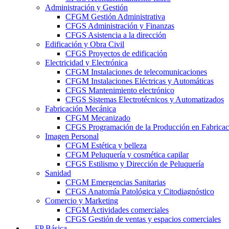
Administración y Gestión
CFGM Gestión Administrativa
CFGS Administración y Finanzas
CFGS Asistencia a la dirección
Edificación y Obra Civil
CFGS Proyectos de edificación
Electricidad y Electrónica
CFGM Instalaciones de telecomunicaciones
CFGM Instalaciones Eléctricas y Automáticas
CFGS Mantenimiento electrónico
CFGS Sistemas Electrotécnicos y Automatizados
Fabricación Mecánica
CFGM Mecanizado
CFGS Programación de la Producción en Fabrica
Imagen Personal
CFGM Estética y belleza
CFGM Peluquería y cosmética capilar
CFGS Estilismo y Dirección de Peluquería
Sanidad
CFGM Emergencias Sanitarias
CFGS Anatomía Patológica y Citodiagnóstico
Comercio y Marketing
CFGM Actividades comerciales
CFGS Gestión de ventas y espacios comerciales
FP Básica