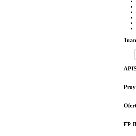
Jua
API
Proy
Ofer
FP-