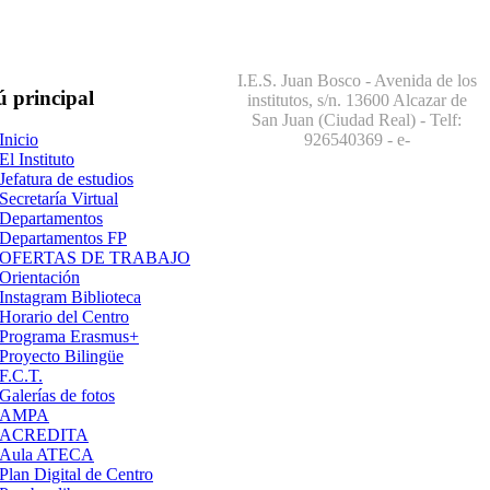
I.E.S. Juan Bosco - Avenida de los
ú
principal
institutos, s/n. 13600 Alcazar de
San Juan (Ciudad Real) - Telf:
926540369
- e-
Inicio
El Instituto
Jefatura de estudios
Secretaría Virtual
Departamentos
Departamentos FP
OFERTAS DE TRABAJO
Orientación
Instagram Biblioteca
Horario del Centro
Programa Erasmus+
Proyecto Bilingüe
F.C.T.
Galerías de fotos
AMPA
ACREDITA
Aula ATECA
Plan Digital de Centro