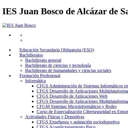
IES Juan Bosco de Alcázar de S
Educación Secundaria Obligatoria (ESO)
Bachilleratos
Bachillerato general
Bachillerato de ciencias y tecnología
Bachillerato de humanidades y ciencias sociales
Formación Profesional
Informática
CFGS Administración de Sistemas Informáticos e
CFGS Desarrollo de Aplicaciones Multiplataforma
CFGS Desarrollo de Aplicaciones Web
CFGS Desarrollo de Aplicaciones Multiplataforma 
CFGM Sistemas Microinformáticos y Redes
Curso de Especialización Ciberseguridad en Entorn
Actividades Físicas y Deportivas
CFGS Enseñanza y animación sociodeportiva
CFGS Acondicionamiento físico