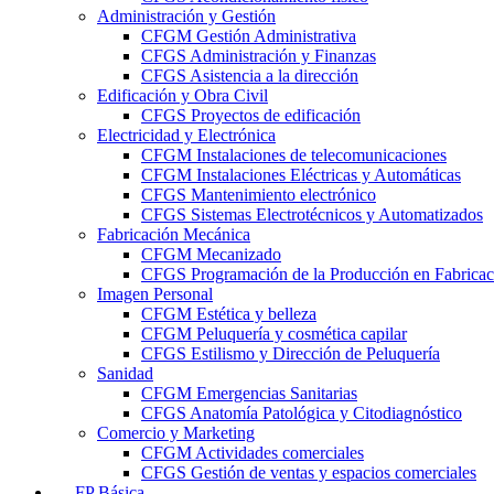
Administración y Gestión
CFGM Gestión Administrativa
CFGS Administración y Finanzas
CFGS Asistencia a la dirección
Edificación y Obra Civil
CFGS Proyectos de edificación
Electricidad y Electrónica
CFGM Instalaciones de telecomunicaciones
CFGM Instalaciones Eléctricas y Automáticas
CFGS Mantenimiento electrónico
CFGS Sistemas Electrotécnicos y Automatizados
Fabricación Mecánica
CFGM Mecanizado
CFGS Programación de la Producción en Fabrica
Imagen Personal
CFGM Estética y belleza
CFGM Peluquería y cosmética capilar
CFGS Estilismo y Dirección de Peluquería
Sanidad
CFGM Emergencias Sanitarias
CFGS Anatomía Patológica y Citodiagnóstico
Comercio y Marketing
CFGM Actividades comerciales
CFGS Gestión de ventas y espacios comerciales
FP Básica