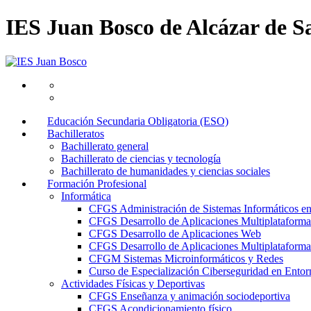
IES Juan Bosco de Alcázar de S
Educación Secundaria Obligatoria (ESO)
Bachilleratos
Bachillerato general
Bachillerato de ciencias y tecnología
Bachillerato de humanidades y ciencias sociales
Formación Profesional
Informática
CFGS Administración de Sistemas Informáticos e
CFGS Desarrollo de Aplicaciones Multiplataforma
CFGS Desarrollo de Aplicaciones Web
CFGS Desarrollo de Aplicaciones Multiplataforma 
CFGM Sistemas Microinformáticos y Redes
Curso de Especialización Ciberseguridad en Entorn
Actividades Físicas y Deportivas
CFGS Enseñanza y animación sociodeportiva
CFGS Acondicionamiento físico