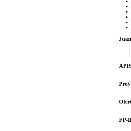
Jua
API
Proy
Ofer
FP-