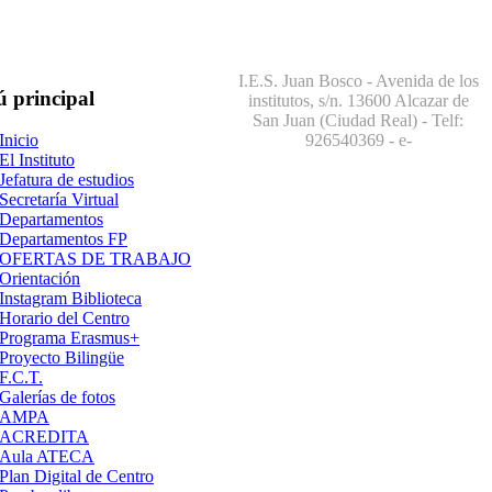
I.E.S. Juan Bosco - Avenida de los
ú
principal
institutos, s/n. 13600 Alcazar de
San Juan (Ciudad Real) - Telf:
926540369
- e-
Inicio
El Instituto
Jefatura de estudios
Secretaría Virtual
Departamentos
Departamentos FP
OFERTAS DE TRABAJO
Orientación
Instagram Biblioteca
Horario del Centro
Programa Erasmus+
Proyecto Bilingüe
F.C.T.
Galerías de fotos
AMPA
ACREDITA
Aula ATECA
Plan Digital de Centro