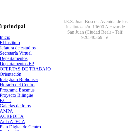
I.E.S. Juan Bosco - Avenida de los
ú
principal
institutos, s/n. 13600 Alcazar de
San Juan (Ciudad Real) - Telf:
926540369
- e-
Inicio
El Instituto
Jefatura de estudios
Secretaría Virtual
Departamentos
Departamentos FP
OFERTAS DE TRABAJO
Orientación
Instagram Biblioteca
Horario del Centro
Programa Erasmus+
Proyecto Bilingüe
F.C.T.
Galerías de fotos
AMPA
ACREDITA
Aula ATECA
Plan Digital de Centro