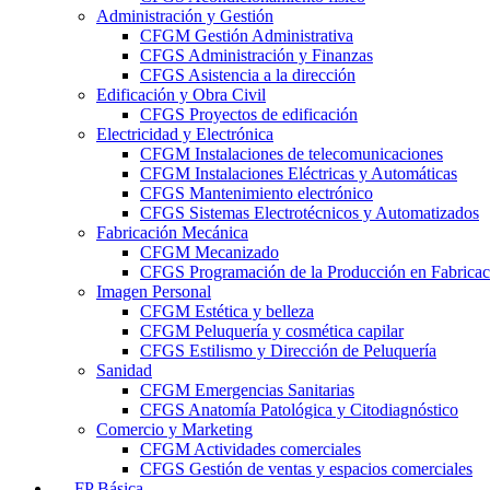
Administración y Gestión
CFGM Gestión Administrativa
CFGS Administración y Finanzas
CFGS Asistencia a la dirección
Edificación y Obra Civil
CFGS Proyectos de edificación
Electricidad y Electrónica
CFGM Instalaciones de telecomunicaciones
CFGM Instalaciones Eléctricas y Automáticas
CFGS Mantenimiento electrónico
CFGS Sistemas Electrotécnicos y Automatizados
Fabricación Mecánica
CFGM Mecanizado
CFGS Programación de la Producción en Fabrica
Imagen Personal
CFGM Estética y belleza
CFGM Peluquería y cosmética capilar
CFGS Estilismo y Dirección de Peluquería
Sanidad
CFGM Emergencias Sanitarias
CFGS Anatomía Patológica y Citodiagnóstico
Comercio y Marketing
CFGM Actividades comerciales
CFGS Gestión de ventas y espacios comerciales
FP Básica