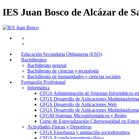
IES Juan Bosco de Alcázar de S
Educación Secundaria Obligatoria (ESO)
Bachilleratos
Bachillerato general
Bachillerato de ciencias y tecnología
Bachillerato de humanidades y ciencias sociales
Formación Profesional
Informática
CFGS Administración de Sistemas Informáticos e
CFGS Desarrollo de Aplicaciones Multiplataforma
CFGS Desarrollo de Aplicaciones Web
CFGS Desarrollo de Aplicaciones Multiplataforma 
CFGM Sistemas Microinformáticos y Redes
Curso de Especialización Ciberseguridad en Entorn
Actividades Físicas y Deportivas
CFGS Enseñanza y animación sociodeportiva
CFGS Acondicionamiento físico