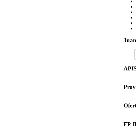
Jua
API
Proy
Ofer
FP-