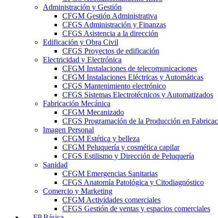
Administración y Gestión
CFGM Gestión Administrativa
CFGS Administración y Finanzas
CFGS Asistencia a la dirección
Edificación y Obra Civil
CFGS Proyectos de edificación
Electricidad y Electrónica
CFGM Instalaciones de telecomunicaciones
CFGM Instalaciones Eléctricas y Automáticas
CFGS Mantenimiento electrónico
CFGS Sistemas Electrotécnicos y Automatizados
Fabricación Mecánica
CFGM Mecanizado
CFGS Programación de la Producción en Fabrica
Imagen Personal
CFGM Estética y belleza
CFGM Peluquería y cosmética capilar
CFGS Estilismo y Dirección de Peluquería
Sanidad
CFGM Emergencias Sanitarias
CFGS Anatomía Patológica y Citodiagnóstico
Comercio y Marketing
CFGM Actividades comerciales
CFGS Gestión de ventas y espacios comerciales
FP Básica