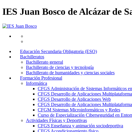
IES Juan Bosco de Alcázar de S
Educación Secundaria Obligatoria (ESO)
Bachilleratos
Bachillerato general
Bachillerato de ciencias y tecnología
Bachillerato de humanidades y ciencias sociales
Formación Profesional
Informática
CFGS Administración de Sistemas Informáticos e
CFGS Desarrollo de Aplicaciones Multiplataforma
CFGS Desarrollo de Aplicaciones Web
CFGS Desarrollo de Aplicaciones Multiplataforma 
CFGM Sistemas Microinformáticos y Redes
Curso de Especialización Ciberseguridad en Entorn
Actividades Físicas y Deportivas
CFGS Enseñanza y animación sociodeportiva
CFGS Acondicionamiento físico