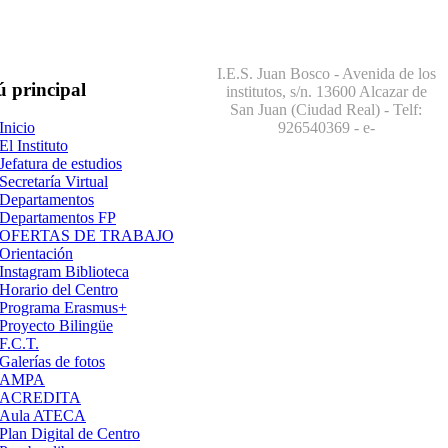
I.E.S. Juan Bosco - Avenida de los
ú
principal
institutos, s/n. 13600 Alcazar de
San Juan (Ciudad Real) - Telf:
926540369
- e-
Inicio
El Instituto
Jefatura de estudios
Secretaría Virtual
Departamentos
Departamentos FP
OFERTAS DE TRABAJO
Orientación
Instagram Biblioteca
Horario del Centro
Programa Erasmus+
Proyecto Bilingüe
F.C.T.
Galerías de fotos
AMPA
ACREDITA
Aula ATECA
Plan Digital de Centro