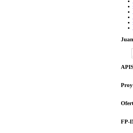
Jua
API
Proy
Ofer
FP-