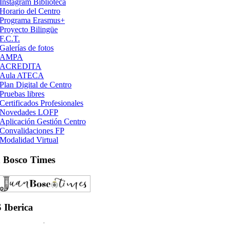
Instagram Biblioteca
Horario del Centro
Programa Erasmus+
Proyecto Bilingüe
F.C.T.
Galerías de fotos
AMPA
ACREDITA
Aula ATECA
Plan Digital de Centro
Pruebas libres
Certificados Profesionales
Novedades LOFP
Aplicación Gestión Centro
Convalidaciones FP
Modalidad Virtual
n
Bosco Times
S
Iberica