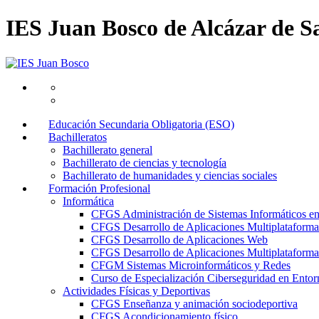
IES Juan Bosco de Alcázar de S
Educación Secundaria Obligatoria (ESO)
Bachilleratos
Bachillerato general
Bachillerato de ciencias y tecnología
Bachillerato de humanidades y ciencias sociales
Formación Profesional
Informática
CFGS Administración de Sistemas Informáticos e
CFGS Desarrollo de Aplicaciones Multiplataforma
CFGS Desarrollo de Aplicaciones Web
CFGS Desarrollo de Aplicaciones Multiplataforma 
CFGM Sistemas Microinformáticos y Redes
Curso de Especialización Ciberseguridad en Entorn
Actividades Físicas y Deportivas
CFGS Enseñanza y animación sociodeportiva
CFGS Acondicionamiento físico