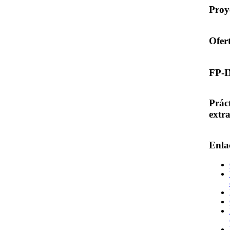
Proy
Ofer
FP-
Prác
extr
Enla