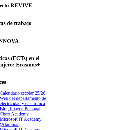
ecto
REVIVE
tas
de trabajo
INNOVA
ticas
(FCTs) en el
anjero: Erasmus+
ces
Calendario escolar 25/26
Web del departamento de
electricidad y electrónica
Blog Imagen Personal
Cisco Academy
Microsoft IT Academy
(Alumnos)
Microsoft IT Academy