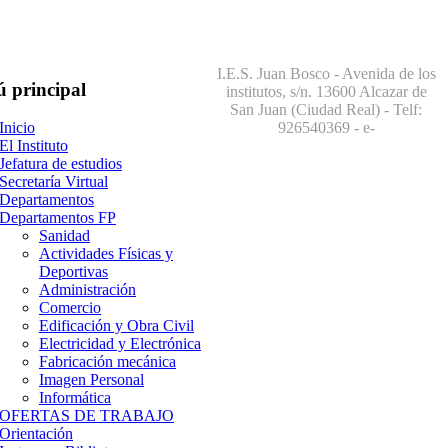
I.E.S. Juan Bosco - Avenida de los
ú
principal
institutos, s/n. 13600 Alcazar de
San Juan (Ciudad Real) - Telf:
926540369
- e-
Inicio
El Instituto
Jefatura de estudios
Secretaría Virtual
Departamentos
Departamentos FP
Sanidad
Actividades Físicas y
Deportivas
Administración
Comercio
Edificación y Obra Civil
Electricidad y Electrónica
Fabricación mecánica
Imagen Personal
Informática
OFERTAS DE TRABAJO
Orientación