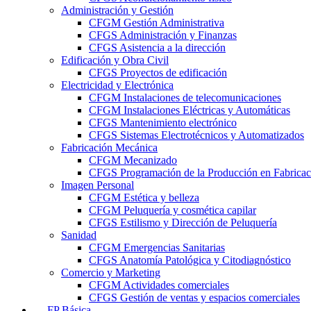
Administración y Gestión
CFGM Gestión Administrativa
CFGS Administración y Finanzas
CFGS Asistencia a la dirección
Edificación y Obra Civil
CFGS Proyectos de edificación
Electricidad y Electrónica
CFGM Instalaciones de telecomunicaciones
CFGM Instalaciones Eléctricas y Automáticas
CFGS Mantenimiento electrónico
CFGS Sistemas Electrotécnicos y Automatizados
Fabricación Mecánica
CFGM Mecanizado
CFGS Programación de la Producción en Fabrica
Imagen Personal
CFGM Estética y belleza
CFGM Peluquería y cosmética capilar
CFGS Estilismo y Dirección de Peluquería
Sanidad
CFGM Emergencias Sanitarias
CFGS Anatomía Patológica y Citodiagnóstico
Comercio y Marketing
CFGM Actividades comerciales
CFGS Gestión de ventas y espacios comerciales
FP Básica