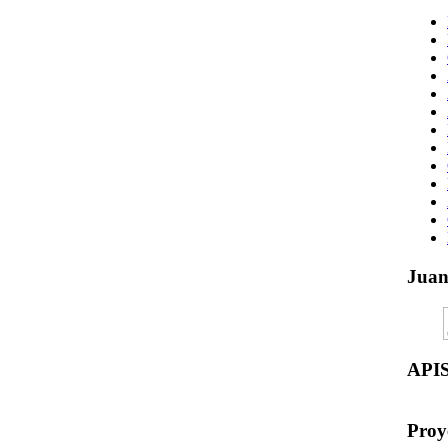
Jua
API
Proy