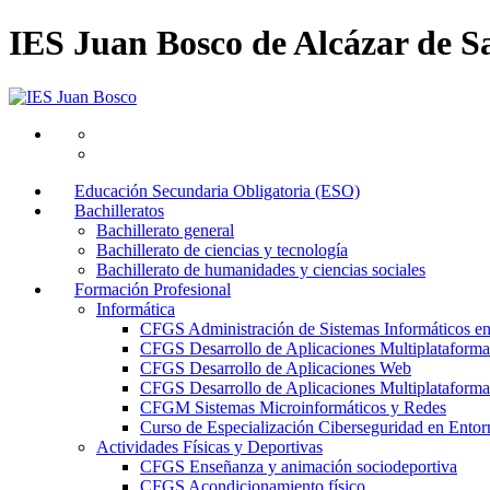
IES Juan Bosco de Alcázar de S
Educación Secundaria Obligatoria (ESO)
Bachilleratos
Bachillerato general
Bachillerato de ciencias y tecnología
Bachillerato de humanidades y ciencias sociales
Formación Profesional
Informática
CFGS Administración de Sistemas Informáticos e
CFGS Desarrollo de Aplicaciones Multiplataforma
CFGS Desarrollo de Aplicaciones Web
CFGS Desarrollo de Aplicaciones Multiplataforma 
CFGM Sistemas Microinformáticos y Redes
Curso de Especialización Ciberseguridad en Entorn
Actividades Físicas y Deportivas
CFGS Enseñanza y animación sociodeportiva
CFGS Acondicionamiento físico