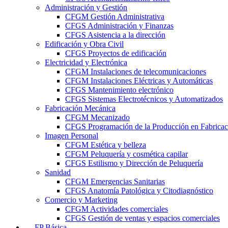
Administración y Gestión
CFGM Gestión Administrativa
CFGS Administración y Finanzas
CFGS Asistencia a la dirección
Edificación y Obra Civil
CFGS Proyectos de edificación
Electricidad y Electrónica
CFGM Instalaciones de telecomunicaciones
CFGM Instalaciones Eléctricas y Automáticas
CFGS Mantenimiento electrónico
CFGS Sistemas Electrotécnicos y Automatizados
Fabricación Mecánica
CFGM Mecanizado
CFGS Programación de la Producción en Fabrica
Imagen Personal
CFGM Estética y belleza
CFGM Peluquería y cosmética capilar
CFGS Estilismo y Dirección de Peluquería
Sanidad
CFGM Emergencias Sanitarias
CFGS Anatomía Patológica y Citodiagnóstico
Comercio y Marketing
CFGM Actividades comerciales
CFGS Gestión de ventas y espacios comerciales
FP Básica