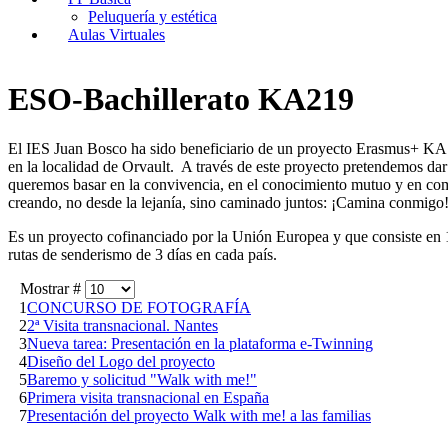
Peluquería y estética
Aulas Virtuales
ESO-Bachillerato KA219
El IES Juan Bosco ha sido beneficiario de un proyecto Erasmus+ KA 2
en la localidad de Orvault. A través de este proyecto pretendemos dar 
queremos basar en la convivencia, en el conocimiento mutuo y en compa
creando, no desde la lejanía, sino caminado juntos: ¡Camina conmigo
Es un proyecto cofinanciado por la Unión Europea y que consiste en 1
rutas de senderismo de 3 días en cada país.
Mostrar #
1
CONCURSO DE FOTOGRAFÍA
2
2ª Visita transnacional. Nantes
3
Nueva tarea: Presentación en la plataforma e-Twinning
4
Diseño del Logo del proyecto
5
Baremo y solicitud "Walk with me!"
6
Primera visita transnacional en España
7
Presentación del proyecto Walk with me! a las familias