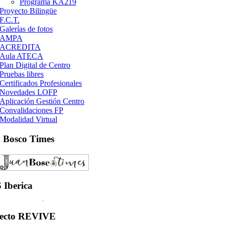
Programa KA219
Proyecto Bilingüe
F.C.T.
Galerías de fotos
AMPA
ACREDITA
Aula ATECA
Plan Digital de Centro
Pruebas libres
Certificados Profesionales
Novedades LOFP
Aplicación Gestión Centro
Convalidaciones FP
Modalidad Virtual
n
Bosco Times
S
Iberica
ecto
REVIVE