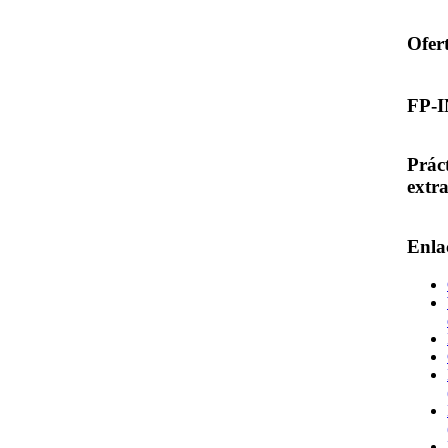
Ofer
FP-
Prác
extr
Enla