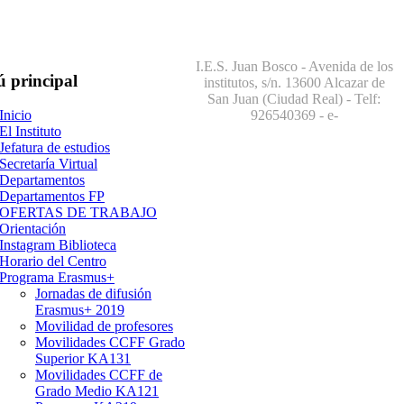
I.E.S. Juan Bosco - Avenida de los
ú
principal
institutos, s/n. 13600 Alcazar de
San Juan (Ciudad Real) - Telf:
926540369
- e-
Inicio
El Instituto
Jefatura de estudios
Secretaría Virtual
Departamentos
Departamentos FP
OFERTAS DE TRABAJO
Orientación
Instagram Biblioteca
Horario del Centro
Programa Erasmus+
Jornadas de difusión
Erasmus+ 2019
Movilidad de profesores
Movilidades CCFF Grado
Superior KA131
Movilidades CCFF de
Grado Medio KA121