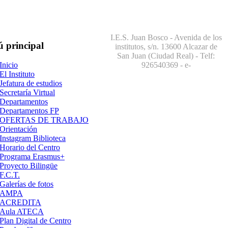
I.E.S. Juan Bosco - Avenida de los
ú
principal
institutos, s/n. 13600 Alcazar de
San Juan (Ciudad Real) - Telf:
926540369
- e-
Inicio
El Instituto
Jefatura de estudios
Secretaría Virtual
Departamentos
Departamentos FP
OFERTAS DE TRABAJO
Orientación
Instagram Biblioteca
Horario del Centro
Programa Erasmus+
Proyecto Bilingüe
F.C.T.
Galerías de fotos
AMPA
ACREDITA
Aula ATECA
Plan Digital de Centro