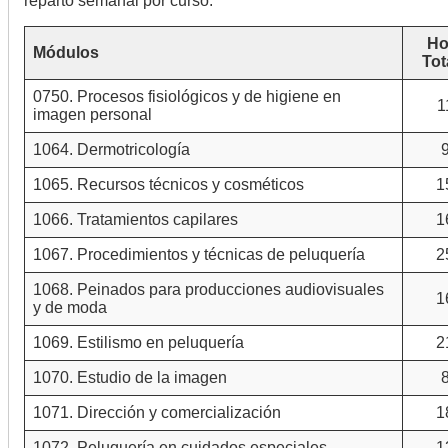
reparto semanal por curso.
Ho
Módulos
Tot
0750. Procesos fisiológicos y de higiene en
1
imagen personal
1064. Dermotricología
1065. Recursos técnicos y cosméticos
1
1066. Tratamientos capilares
1
1067. Procedimientos y técnicas de peluquería
2
1068. Peinados para producciones audiovisuales
1
y de moda
1069. Estilismo en peluquería
2
1070. Estudio de la imagen
1071. Dirección y comercialización
1
1072. Peluquería en cuidados especiales
1