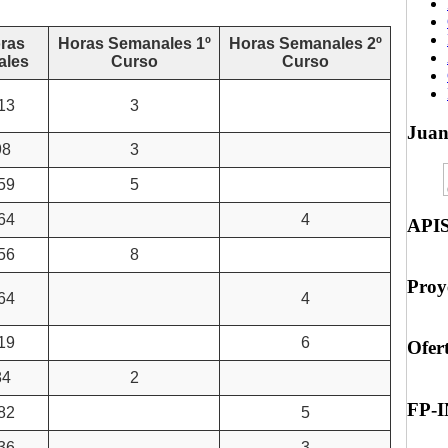
ras
Horas Semanales 1º
Horas Semanales 2º
ales
Curso
Curso
13
3
Jua
98
3
59
5
64
4
API
56
8
Proy
64
4
19
6
Ofer
84
2
FP-
82
5
36
3