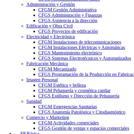
Administración y Gestión
CFGM Gestión Administrativa
CFGS Administración y Finanzas
CFGS Asistencia a la dirección
Edificación y Obra Civil
CFGS Proyectos de edificación
Electricidad y Electrónica
CFGM Instalaciones de telecomunicaciones
CFGM Instalaciones Eléctricas y Automáticas
CFGS Mantenimiento electrónico
CFGS Sistemas Electrotécnicos y Automatizados
Fabricación Mecánica
CFGM Mecanizado
CFGS Programación de la Producción en Fabrica
Imagen Personal
CFGM Estética y belleza
CFGM Peluquería y cosmética capilar
CFGS Estilismo y Dirección de Peluquería
Sanidad
CFGM Emergencias Sanitarias
CFGS Anatomía Patológica y Citodiagnóstico
Comercio y Marketing
CFGM Actividades comerciales
CFGS Gestión de ventas y espacios comerciales
FP Básica