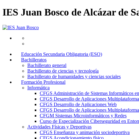
IES Juan Bosco de Alcázar de S
Educación Secundaria Obligatoria (ESO)
Bachilleratos
Bachillerato general
Bachillerato de ciencias y tecnología
Bachillerato de humanidades y ciencias sociales
Formación Profesional
Informática
CFGS Administración de Sistemas Informáticos e
CFGS Desarrollo de Aplicaciones Multiplataforma
CFGS Desarrollo de Aplicaciones Web
CFGS Desarrollo de Aplicaciones Multiplataforma 
CFGM Sistemas Microinformáticos y Redes
Curso de Especialización Ciberseguridad en Entorn
Actividades Físicas y Deportivas
CFGS Enseñanza y animación sociodeportiva
CFGS Acondicionamiento físico