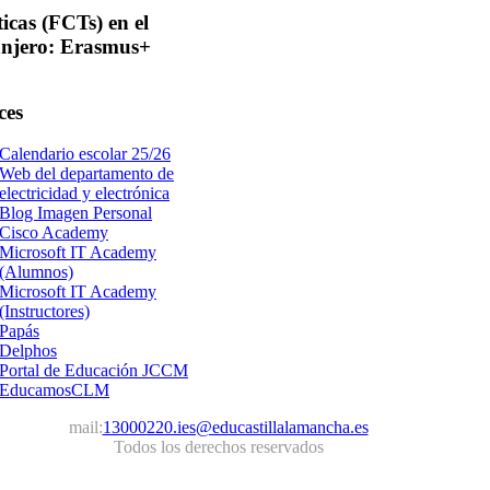
ticas
(FCTs) en el
anjero: Erasmus+
ces
Calendario escolar 25/26
Web del departamento de
electricidad y electrónica
Blog Imagen Personal
Cisco Academy
Microsoft IT Academy
(Alumnos)
Microsoft IT Academy
(Instructores)
Papás
Delphos
Portal de Educación JCCM
EducamosCLM
mail:
13000220.ies@educastillalamancha.es
Todos los derechos reservados