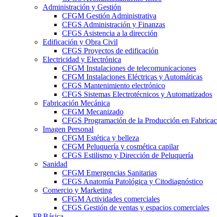
Administración y Gestión
CFGM Gestión Administrativa
CFGS Administración y Finanzas
CFGS Asistencia a la dirección
Edificación y Obra Civil
CFGS Proyectos de edificación
Electricidad y Electrónica
CFGM Instalaciones de telecomunicaciones
CFGM Instalaciones Eléctricas y Automáticas
CFGS Mantenimiento electrónico
CFGS Sistemas Electrotécnicos y Automatizados
Fabricación Mecánica
CFGM Mecanizado
CFGS Programación de la Producción en Fabrica
Imagen Personal
CFGM Estética y belleza
CFGM Peluquería y cosmética capilar
CFGS Estilismo y Dirección de Peluquería
Sanidad
CFGM Emergencias Sanitarias
CFGS Anatomía Patológica y Citodiagnóstico
Comercio y Marketing
CFGM Actividades comerciales
CFGS Gestión de ventas y espacios comerciales
FP Básica