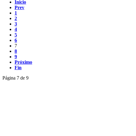
Inicio
Prev
1
2
3
4
5
6
7
8
9
Próximo
Fin
Página 7 de 9