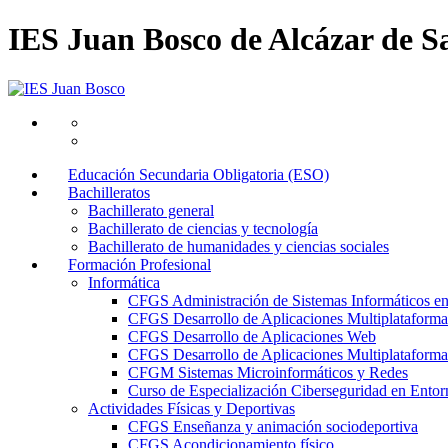
IES Juan Bosco de Alcázar de S
Educación Secundaria Obligatoria (ESO)
Bachilleratos
Bachillerato general
Bachillerato de ciencias y tecnología
Bachillerato de humanidades y ciencias sociales
Formación Profesional
Informática
CFGS Administración de Sistemas Informáticos e
CFGS Desarrollo de Aplicaciones Multiplataforma
CFGS Desarrollo de Aplicaciones Web
CFGS Desarrollo de Aplicaciones Multiplataforma 
CFGM Sistemas Microinformáticos y Redes
Curso de Especialización Ciberseguridad en Entorn
Actividades Físicas y Deportivas
CFGS Enseñanza y animación sociodeportiva
CFGS Acondicionamiento físico