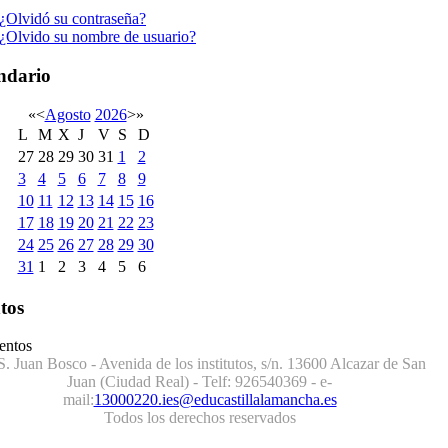
¿Olvidó su contraseña?
¿Olvido su nombre de usuario?
ndario
«
<
Agosto
2026
>
»
L
M
X
J
V
S
D
27
28
29
30
31
1
2
3
4
5
6
7
8
9
10
11
12
13
14
15
16
17
18
19
20
21
22
23
24
25
26
27
28
29
30
31
1
2
3
4
5
6
tos
entos
S. Juan Bosco - Avenida de los institutos, s/n. 13600 Alcazar de San
Juan (Ciudad Real) - Telf:
926540369
- e-
mail:
13000220.ies@educastillalamancha.es
Todos los derechos reservados