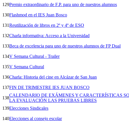
129
Premio extraordinario de F.P. para uno de nuestros alumnos
130
Flashmod en el IES Juan Bosco
131
Reutilización de libros en 2º y 4º de ESO
132
Charla informativa: Acceso a la Universidad
133
Beca de excelencia para uno de nuestros alumnos de FP Dual
134
V Semana Cultural - Trailer
135
V Semana Cultural
136
Charla: Historia del cine en Alcázar de San Juan
137
FIN DE TRIMESTRE IES JUAN BOSCO
CALENDARIO DE EXÁMENES Y CARACTERÍSTICAS S
138
LA EVALUACIÓN LAS PRUEBAS LIBRES
139
Elecciones Sindicales
140
Elecciones al consejo escolar