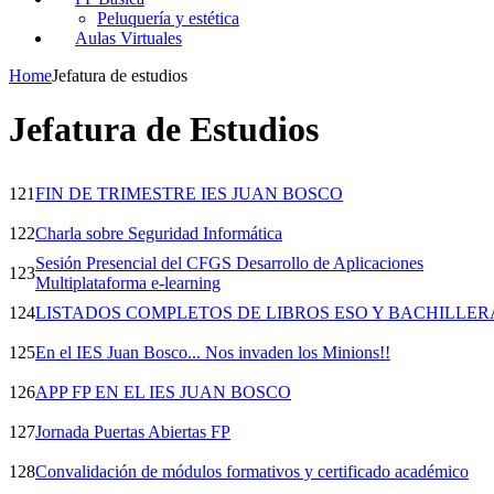
Peluquería y estética
Aulas Virtuales
Home
Jefatura de estudios
Jefatura de Estudios
121
FIN DE TRIMESTRE IES JUAN BOSCO
122
Charla sobre Seguridad Informática
Sesión Presencial del CFGS Desarrollo de Aplicaciones
123
Multiplataforma e-learning
124
LISTADOS COMPLETOS DE LIBROS ESO Y BACHILLER
125
En el IES Juan Bosco... Nos invaden los Minions!!
126
APP FP EN EL IES JUAN BOSCO
127
Jornada Puertas Abiertas FP
128
Convalidación de módulos formativos y certificado académico