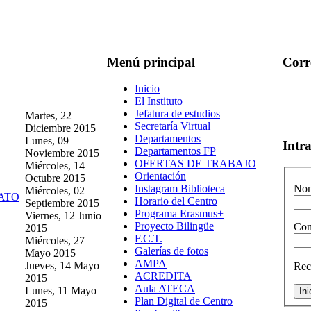
Menú
principal
Corr
Inicio
El Instituto
Jefatura de estudios
Martes, 22
Secretaría Virtual
Diciembre 2015
Departamentos
Lunes, 09
Intr
Departamentos FP
Noviembre 2015
OFERTAS DE TRABAJO
Miércoles, 14
Orientación
Octubre 2015
Instagram Biblioteca
Nom
Miércoles, 02
ATO
Horario del Centro
Septiembre 2015
Programa Erasmus+
Viernes, 12 Junio
Proyecto Bilingüe
Con
2015
F.C.T.
Miércoles, 27
Galerías de fotos
Mayo 2015
AMPA
Jueves, 14 Mayo
Rec
ACREDITA
2015
Aula ATECA
Lunes, 11 Mayo
Plan Digital de Centro
2015