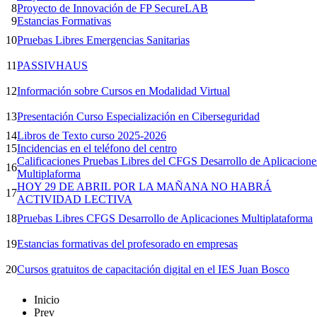
8
Proyecto de Innovación de FP SecureLAB
9
Estancias Formativas
10
Pruebas Libres Emergencias Sanitarias
11
PASSIVHAUS
12
Información sobre Cursos en Modalidad Virtual
13
Presentación Curso Especialización en Ciberseguridad
14
Libros de Texto curso 2025-2026
15
Incidencias en el teléfono del centro
Calificaciones Pruebas Libres del CFGS Desarrollo de Aplicacione
16
Multiplaforma
HOY 29 DE ABRIL POR LA MAÑANA NO HABRÁ
17
ACTIVIDAD LECTIVA
18
Pruebas Libres CFGS Desarrollo de Aplicaciones Multiplataforma
19
Estancias formativas del profesorado en empresas
20
Cursos gratuitos de capacitación digital en el IES Juan Bosco
Inicio
Prev