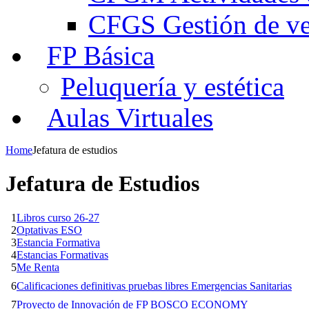
CFGS Gestión de ven
FP Básica
Peluquería y estética
Aulas Virtuales
Home
Jefatura de estudios
Jefatura de Estudios
1
Libros curso 26-27
2
Optativas ESO
3
Estancia Formativa
4
Estancias Formativas
5
Me Renta
6
Calificaciones definitivas pruebas libres Emergencias Sanitarias
7
Proyecto de Innovación de FP BOSCO ECONOMY