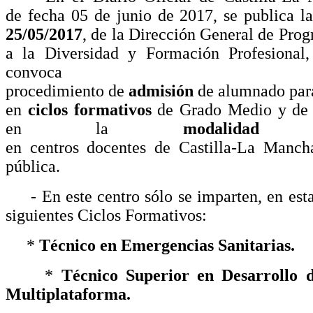
de
fecha
05 de
junio
de 2017, se
publica
l
25/05/2017
, de la Dirección General de Pro
a la Diversidad y Formación Profesional
convoca
procedimiento de
admisión
de
alumnado
par
en
ciclos
formativos
de
G
rado
M
edio
y d
en la
modalidad
en
centros
docentes
de
Castilla-La
Mancha
pública.
- En
este
centro
sólo
se
imparten
, en
est
siguientes Ciclos Formativos:
*
Técnico en Emergencias Sanitarias.
*
Técnico Superior en Desarrollo d
Multiplataforma.