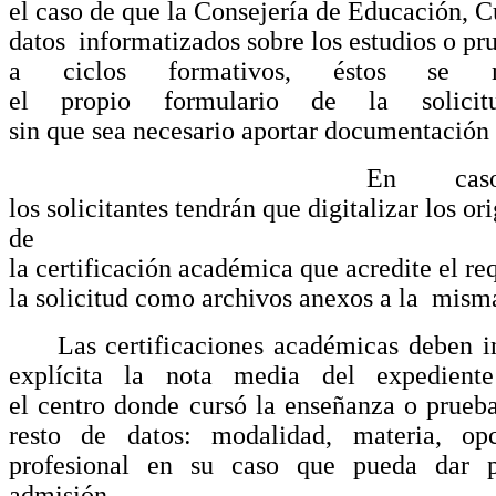
el
caso
de
que
la
Consejería
de
Educación
,
C
datos
informatizados
sobre
los
estudios
o
pr
a
ciclos
formativos
,
éstos
se
el
propio
formulario
de la
solicit
sin
que
sea
necesario
aportar
documentación
En
cas
los
solicitantes
tendrán
que
digitalizar
los
ori
de
la
certificación
académica
que
acredite
el
re
la
solicitud
como
archivos
anexos
a la
mism
Las certificaciones académicas deben in
explícita la nota media del expedient
el
centro
donde cursó la enseñanza o prueba
resto de datos: modalidad, materia, op
profesional en su caso que pueda dar p
admisión.