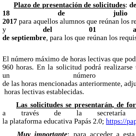
Plazo
de
presentación
de solicitudes
:
de
18 de
julio
2017
para
aquellos
alumnos
que
reúnan
los
r
y
del 01 
de
septiembre
,
para
los
que
reúnan
los
requi
El
número
máximo
de
horas
lectivas
que
pod
960
horas
. En la
solicitud
podrá
realizarse
un
número
sup
de
las
horas
mencionadas
anteriormente
,
adj
horas
lectivas
establecidas
.
Las solicitudes se
presentarán
, de f
a
través
de la
secretaría
v
la
plataforma
educativa
Papás
2.0;
https://
pa
Muy importante
: para acceder a esta