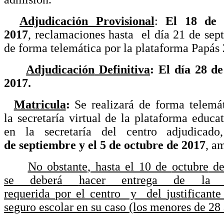
Adjudicación
Provisional
:
El 18 d
2017
,
reclamaciones
hasta
el
día
21 de
sep
de forma
telemática
por
la
plataforma
Papás
Adjudicación
Definitiva
: El
día
28 d
2017.
Matricula
:
Se
realizará
de forma
telemá
la
secretaría
virtual de la
plataforma
educat
en la
secretaría
del
centro
adjudicado
de
septiembre
y el 5 de
octubre
de 2017
,
a
No
obstante
, hasta el 10 de
octubre
de
se
deberá
hacer
entrega
de l
r
equerida
por
el
centro
y del
justificante
seguro
escolar
en
su
caso
(los
menores
de 28