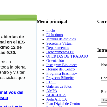
Menú
principal
Corr
Inicio
El Instituto
 abiertas de
Jefatura de estudios
al en el IES
Secretaría Virtual
ximo 12 de
Departamentos
Intr
Departamentos FP
las 9:30.
OFERTAS DE TRABAJO
Orientación
rás la
Instagram Biblioteca
Nom
toda la oferta
Horario del Centro
ntro y visitar
Programa Erasmus+
los ciclos que
Proyecto Bilingüe
Con
F.C.T.
Galerías de fotos
AMPA
Rec
rmativos del
ACREDITA
osco
Aula ATECA
Plan Digital de Centro