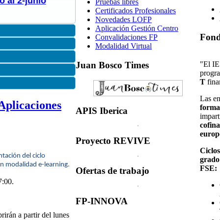
 al 2-junio
Pruebas libres
Certificados Profesionales
Novedades LOFP
Aplicación Gestión Centro
Fon
Convalidaciones FP
Modalidad Virtual
"El IE
Juan
Bosco Times
progr
T
fina
Las e
Aplicaciones
forma
APIS
Iberica
impart
cofina
europ
Proyecto
REVIVE
Ciclo
ntación
del
ciclo
grado
en
modalidad
e-learning.
FSE:
Ofertas
de trabajo
:00.
FP-INNOVA
brirán
a
partir
del
lunes