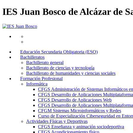
IES Juan Bosco de Alcázar de S
Educación Secundaria Obligatoria (ESO)
Bachilleratos
Bachillerato general
Bachillerato de ciencias y tecnología
Bachillerato de humanidades y ciencias sociales
Formación Profesional
Informática
CFGS Administración de Sistemas Informáticos e
CFGS Desarrollo de Aplicaciones Multiplataforma
CFGS Desarrollo de Aplicaciones Web
CFGS Desarrollo de Aplicaciones Multiplataforma 
CFGM Sistemas Microinformáticos y Redes
Curso de Especialización Ciberseguridad en Entorn
Actividades Físicas y Deportivas
CFGS Enseñanza y animación sociodeportiva
CFGS Acondicionamiento físico