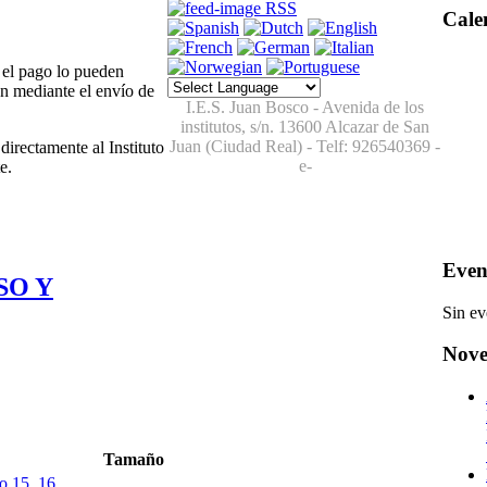
RSS
Cale
el pago lo pueden
en mediante el envío de
I.E.S. Juan Bosco - Avenida de los
institutos, s/n. 13600 Alcazar de San
Juan (Ciudad Real) - Telf:
926540369
-
directamente al Instituto
e-
e.
Even
SO Y
Sin ev
Nove
Tamaño
to 15_16