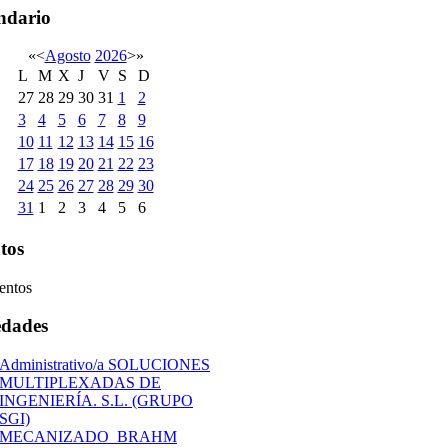
ndario
«
<
Agosto
2026
>
»
L
M
X
J
V
S
D
27
28
29
30
31
1
2
3
4
5
6
7
8
9
10
11
12
13
14
15
16
17
18
19
20
21
22
23
24
25
26
27
28
29
30
31
1
2
3
4
5
6
tos
entos
dades
Administrativo/a SOLUCIONES
MULTIPLEXADAS DE
INGENIERÍA. S.L. (GRUPO
SGI)
MECANIZADO_BRAHM