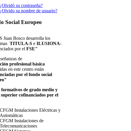
¿Olvidó su contraseña?
¿Olvido su nombre de usuario?
do
Social Europeo
S Juan Bosco desarrolla los
amas
TITULA-S
e
ILUSIONA-
nciados por el
FSE"
nseñanzas de
ción profesional básica
idas en este centro están
nciadas por el fondo social
eo"
s formativos de grado medio y
 superior cofinanciados por el
CFGM Instalaciones Eléctricas y
Automáticas
CFGM Instalaciones de
Telecomunicaciones