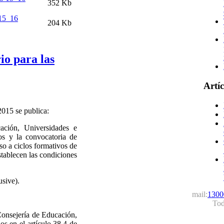
352 Kb
 15_16
204 Kb
io para las
Artí
2015 se publica:
ación, Universidades e
ros y la convocatoria de
so a ciclos formativos de
tablecen las condiciones
usive).
mail:
1300
Tod
 Consejería de Educación,
os en el artículo 38.4 de