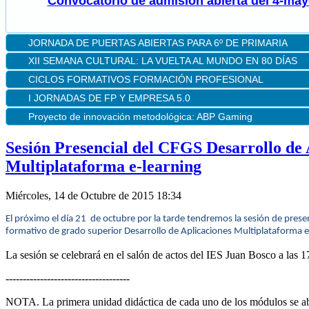
Convocatorio de admisión abierta del 4-mayo
JORNADA DE PUERTAS ABIERTAS PARA 6º DE PRIMARIA
XII
SEMANA
CULTURAL: LA VUELTA AL MUNDO EN 80 DÍAS
CICLOS FORMATIVOS FORMACIÓN PROFESIONAL
I JORNADAS DE FP Y EMPRESA 5.0
Proyecto de innovación metodológica: ABP Gaming
Sesión Presencial del CFGS Desarrollo de 
Multiplataforma e-learning
Miércoles, 14 de Octubre de 2015 18:34
El
próximo
el
día
21 de
octubre
por
la
tarde
tendremos
la
sesión
de
prese
formativo
de
grado
superior
Desarrollo
de
Aplicaciones
Multiplataforma
La
sesión
se
celebrará
en el
salón
de
actos
del
IES
Juan
Bosco
a
las
17
------------------------------------
NOTA. La
primera
unidad
didáctica
de
cada
uno
de los
módulos
se
a