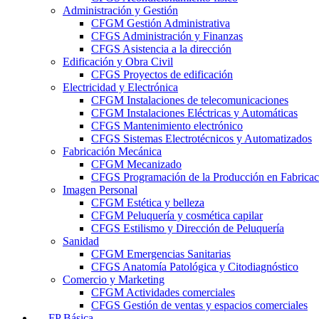
Administración y Gestión
CFGM Gestión Administrativa
CFGS Administración y Finanzas
CFGS Asistencia a la dirección
Edificación y Obra Civil
CFGS Proyectos de edificación
Electricidad y Electrónica
CFGM Instalaciones de telecomunicaciones
CFGM Instalaciones Eléctricas y Automáticas
CFGS Mantenimiento electrónico
CFGS Sistemas Electrotécnicos y Automatizados
Fabricación Mecánica
CFGM Mecanizado
CFGS Programación de la Producción en Fabrica
Imagen Personal
CFGM Estética y belleza
CFGM Peluquería y cosmética capilar
CFGS Estilismo y Dirección de Peluquería
Sanidad
CFGM Emergencias Sanitarias
CFGS Anatomía Patológica y Citodiagnóstico
Comercio y Marketing
CFGM Actividades comerciales
CFGS Gestión de ventas y espacios comerciales
FP Básica