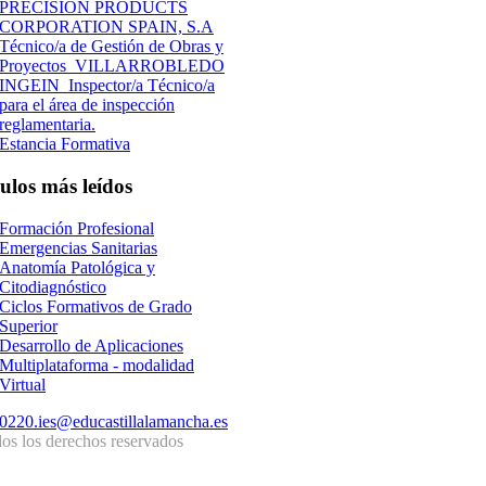
PRECISION PRODUCTS
CORPORATION SPAIN, S.A
Técnico/a de Gestión de Obras y
Proyectos_VILLARROBLEDO
INGEIN_Inspector/a Técnico/a
para el área de inspección
reglamentaria.
Estancia Formativa
culos
más leídos
Formación Profesional
Emergencias Sanitarias
Anatomía Patológica y
Citodiagnóstico
Ciclos Formativos de Grado
Superior
Desarrollo de Aplicaciones
Multiplataforma - modalidad
Virtual
0220.ies@educastillalamancha.es
os los derechos reservados