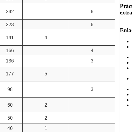
Prác
242
6
extr
223
6
Enla
141
4
166
4
136
3
177
5
98
3
60
2
50
2
40
1