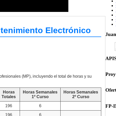
tenimiento Electrónico
Jua
API
Proy
ofesionales (MP), incluyendo el total de horas y su
Ofer
Horas
Horas Semanales
Horas Semanales
Totales
1º Curso
2º Curso
FP-
196
6
196
6