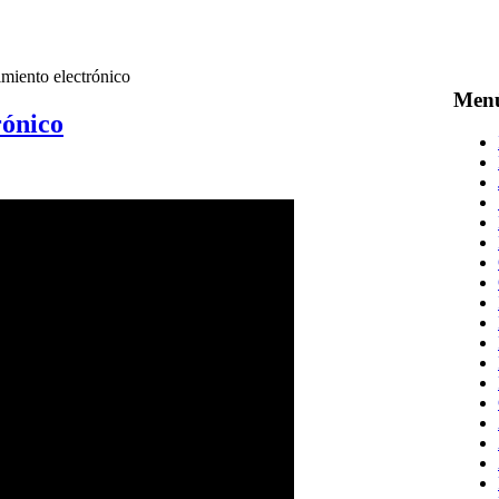
iento electrónico
Men
rónico