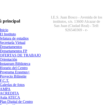
I.E.S. Juan Bosco - Avenida de los
ú
principal
institutos, s/n. 13600 Alcazar de
San Juan (Ciudad Real) - Telf:
926540369
- e-
Inicio
El Instituto
Jefatura de estudios
Secretaría Virtual
Departamentos
Departamentos FP
OFERTAS DE TRABAJO
Orientación
Instagram Biblioteca
Horario del Centro
Programa Erasmus+
Proyecto Bilingüe
F.C.T.
Galerías de fotos
AMPA
ACREDITA
Aula ATECA
Plan Digital de Centro