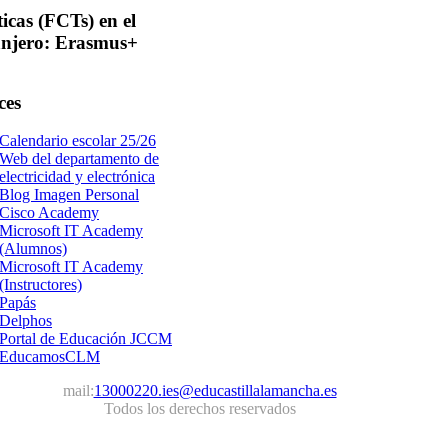
ticas
(FCTs) en el
anjero: Erasmus+
ces
Calendario escolar 25/26
Web del departamento de
electricidad y electrónica
Blog Imagen Personal
Cisco Academy
Microsoft IT Academy
(Alumnos)
Microsoft IT Academy
(Instructores)
Papás
Delphos
Portal de Educación JCCM
EducamosCLM
mail:
13000220.ies@educastillalamancha.es
Todos los derechos reservados