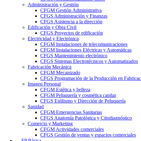
Administración y Gestión
CFGM Gestión Administrativa
CFGS Administración y Finanzas
CFGS Asistencia a la dirección
Edificación y Obra Civil
CFGS Proyectos de edificación
Electricidad y Electrónica
CFGM Instalaciones de telecomunicaciones
CFGM Instalaciones Eléctricas y Automáticas
CFGS Mantenimiento electrónico
CFGS Sistemas Electrotécnicos y Automatizados
Fabricación Mecánica
CFGM Mecanizado
CFGS Programación de la Producción en Fabrica
Imagen Personal
CFGM Estética y belleza
CFGM Peluquería y cosmética capilar
CFGS Estilismo y Dirección de Peluquería
Sanidad
CFGM Emergencias Sanitarias
CFGS Anatomía Patológica y Citodiagnóstico
Comercio y Marketing
CFGM Actividades comerciales
CFGS Gestión de ventas y espacios comerciales
FP Básica