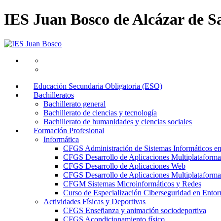
IES Juan Bosco de Alcázar de S
Educación Secundaria Obligatoria (ESO)
Bachilleratos
Bachillerato general
Bachillerato de ciencias y tecnología
Bachillerato de humanidades y ciencias sociales
Formación Profesional
Informática
CFGS Administración de Sistemas Informáticos e
CFGS Desarrollo de Aplicaciones Multiplataforma
CFGS Desarrollo de Aplicaciones Web
CFGS Desarrollo de Aplicaciones Multiplataforma 
CFGM Sistemas Microinformáticos y Redes
Curso de Especialización Ciberseguridad en Entorn
Actividades Físicas y Deportivas
CFGS Enseñanza y animación sociodeportiva
CFGS Acondicionamiento físico