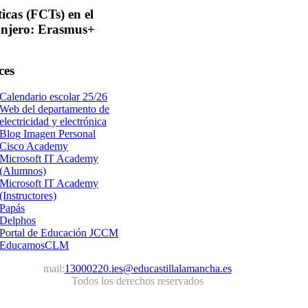
ticas
(FCTs) en el
anjero: Erasmus+
ces
Calendario escolar 25/26
Web del departamento de
electricidad y electrónica
Blog Imagen Personal
Cisco Academy
Microsoft IT Academy
(Alumnos)
Microsoft IT Academy
(Instructores)
Papás
Delphos
Portal de Educación JCCM
EducamosCLM
mail:
13000220.ies@educastillalamancha.es
Todos los derechos reservados