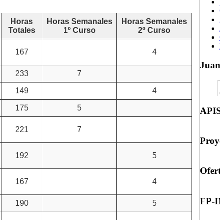
Horas
Horas Semanales
Horas Semanales
Totales
1º Curso
2º Curso
167
4
Jua
233
7
149
4
175
5
API
221
7
Proy
192
5
Ofer
167
4
FP-
190
5