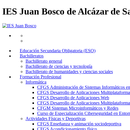
IES Juan Bosco de Alcázar de S
Educación Secundaria Obligatoria (ESO)
Bachilleratos
Bachillerato general
Bachillerato de ciencias y tecnología
Bachillerato de humanidades y ciencias sociales
Formación Profesional
Informática
CFGS Administración de Sistemas Informáticos e
CFGS Desarrollo de Aplicaciones Multiplataforma
CFGS Desarrollo de Aplicaciones Web
CFGS Desarrollo de Aplicaciones Multiplataforma 
CFGM Sistemas Microinformáticos y Redes
Curso de Especialización Ciberseguridad en Entorn
Actividades Físicas y Deportivas
CFGS Enseñanza y animación sociodeportiva
CFGS Acondicionamiento físico