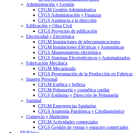
Administración y Gestión
CFGM Gestión Administrativa
CFGS Administración y Finanzas
CFGS Asistencia a la dirección
Edificación y Obra Civil
CFGS Proyectos de edificación
Electricidad y Electrónica
CFGM Instalaciones de telecomunicaciones
CFGM Instalaciones Eléctricas y Automáticas
CFGS Mantenimiento electrónico
CFGS Sistemas Electrotécnicos y Automatizados
Fabricación Mecánica
CFGM Mecanizado
CFGS Programación de la Producción en Fabrica
Imagen Personal
CFGM Estética y belleza
CFGM Peluquería y cosmética capilar
CFGS Estilismo y Dirección de Peluquería
Sanidad
CFGM Emergencias Sanitarias
CFGS Anatomía Patológica y Citodiagnóstico
Comercio y Marketing
CFGM Actividades comerciales
CFGS Gestión de ventas y espacios comerciales
FP Básica