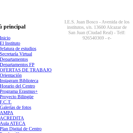
I.E.S. Juan Bosco - Avenida de los
ú
principal
institutos, s/n. 13600 Alcazar de
San Juan (Ciudad Real) - Telf:
926540369
- e-
Inicio
El Instituto
Jefatura de estudios
Secretaría Virtual
Departamentos
Departamentos FP
OFERTAS DE TRABAJO
Orientación
Instagram Biblioteca
Horario del Centro
Programa Erasmus+
Proyecto Bilingüe
F.C.T.
Galerías de fotos
AMPA
ACREDITA
Aula ATECA
Plan Digital de Centro