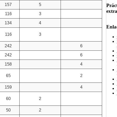
157
5
Prác
extr
116
3
134
4
Enla
116
3
242
6
242
6
158
4
65
2
159
4
60
2
50
2