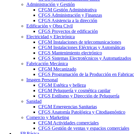
Administración y Gestión
CFGM Gestión Administrativa
CFGS Administración y Finanzas
CFGS Asistencia a la dirección
Edificación y Obra Civil
CFGS Proyectos de edificación
Electricidad y Electrónica
CFGM Instalaciones de telecomunicaciones
CFGM Instalaciones Eléctricas y Automáticas
CFGS Mantenimiento electrónico
CFGS Sistemas Electrotécnicos y Automatizados
Fabricación Mecánica
CFGM Mecanizado
CFGS Programación de la Producción en Fabrica
Imagen Personal
CFGM Estética y belleza
CFGM Peluquería y cosmética capilar
CFGS Estilismo y Dirección de Peluquería
Sanidad
CFGM Emergencias Sanitarias
CFGS Anatomía Patológica y Citodiagnóstico
Comercio y Marketing
CFGM Actividades comerciales
CFGS Gestión de ventas y espacios comerciales
FP Básica