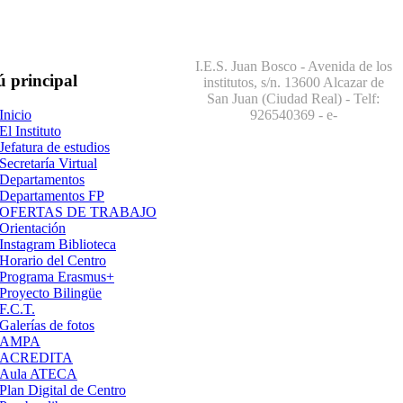
I.E.S. Juan Bosco - Avenida de los
ú
principal
institutos, s/n. 13600 Alcazar de
San Juan (Ciudad Real) - Telf:
926540369
- e-
Inicio
El Instituto
Jefatura de estudios
Secretaría Virtual
Departamentos
Departamentos FP
OFERTAS DE TRABAJO
Orientación
Instagram Biblioteca
Horario del Centro
Programa Erasmus+
Proyecto Bilingüe
F.C.T.
Galerías de fotos
AMPA
ACREDITA
Aula ATECA
Plan Digital de Centro