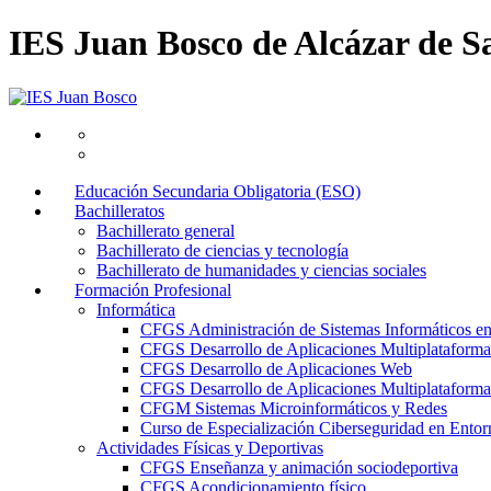
IES Juan Bosco de Alcázar de S
Educación Secundaria Obligatoria (ESO)
Bachilleratos
Bachillerato general
Bachillerato de ciencias y tecnología
Bachillerato de humanidades y ciencias sociales
Formación Profesional
Informática
CFGS Administración de Sistemas Informáticos e
CFGS Desarrollo de Aplicaciones Multiplataforma
CFGS Desarrollo de Aplicaciones Web
CFGS Desarrollo de Aplicaciones Multiplataforma 
CFGM Sistemas Microinformáticos y Redes
Curso de Especialización Ciberseguridad en Entorn
Actividades Físicas y Deportivas
CFGS Enseñanza y animación sociodeportiva
CFGS Acondicionamiento físico