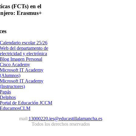
ticas
(FCTs) en el
anjero: Erasmus+
ces
Calendario escolar 25/26
Web del departamento de
electricidad y electrónica
Blog Imagen Personal
Cisco Academy
Microsoft IT Academy
(Alumnos)
Microsoft IT Academy
(Instructores)
Papás
Delphos
Portal de Educación JCCM
EducamosCLM
mail:
13000220.ies@educastillalamancha.es
Todos los derechos reservados