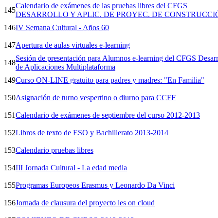
Calendario de exámenes de las pruebas libres del CFGS
145
DESARROLLO Y APLIC. DE PROYEC. DE CONSTRUCCI
146
IV Semana Cultural - Años 60
147
Apertura de aulas virtuales e-learning
Sesión de presentación para Alumnos e-learning del CFGS Desarr
148
de Aplicaciones Multiplataforma
149
Curso ON-LINE gratuito para padres y madres: "En Familia"
150
Asignación de turno vespertino o diurno para CCFF
151
Calendario de exámenes de septiembre del curso 2012-2013
152
Libros de texto de ESO y Bachillerato 2013-2014
153
Calendario pruebas libres
154
III Jornada Cultural - La edad media
155
Programas Europeos Erasmus y Leonardo Da Vinci
156
Jornada de clausura del proyecto ies on cloud