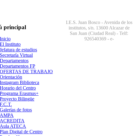
I.E.S. Juan Bosco - Avenida de los
ú
principal
institutos, s/n. 13600 Alcazar de
San Juan (Ciudad Real) - Telf:
926540369
- e-
Inicio
El Instituto
Jefatura de estudios
Secretaría Virtual
Departamentos
Departamentos FP
OFERTAS DE TRABAJO
Orientación
Instagram Biblioteca
Horario del Centro
Programa Erasmus+
Proyecto Bilingüe
F.C.T.
Galerías de fotos
AMPA
ACREDITA
Aula ATECA
Plan Digital de Centro