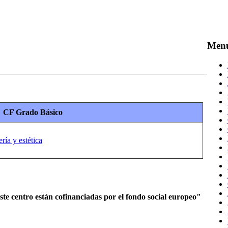
Men
CF
Grado
Básico
ía y estética
te centro están cofinanciadas por el fondo social europeo"