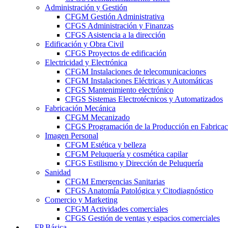
Administración y Gestión
CFGM Gestión Administrativa
CFGS Administración y Finanzas
CFGS Asistencia a la dirección
Edificación y Obra Civil
CFGS Proyectos de edificación
Electricidad y Electrónica
CFGM Instalaciones de telecomunicaciones
CFGM Instalaciones Eléctricas y Automáticas
CFGS Mantenimiento electrónico
CFGS Sistemas Electrotécnicos y Automatizados
Fabricación Mecánica
CFGM Mecanizado
CFGS Programación de la Producción en Fabrica
Imagen Personal
CFGM Estética y belleza
CFGM Peluquería y cosmética capilar
CFGS Estilismo y Dirección de Peluquería
Sanidad
CFGM Emergencias Sanitarias
CFGS Anatomía Patológica y Citodiagnóstico
Comercio y Marketing
CFGM Actividades comerciales
CFGS Gestión de ventas y espacios comerciales
FP Básica