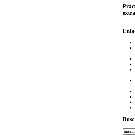
Prác
extr
Enla
Busc