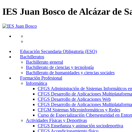
IES Juan Bosco de Alcázar de S
Educación Secundaria Obligatoria (ESO)
Bachilleratos
Bachillerato general
Bachillerato de ciencias y tecnología
Bachillerato de humanidades y ciencias sociales
Formación Profesional
Informática
CFGS Administración de Sistemas Informáticos e
CFGS Desarrollo de Aplicaciones Multiplataforma
CFGS Desarrollo de Aplicaciones Web
CFGS Desarrollo de Aplicaciones Multiplataforma 
CFGM Sistemas Microinformáticos y Redes
Curso de Especialización Ciberseguridad en Entorn
Actividades Físicas y Deportivas
CFGS Enseñanza y animación sociodeportiva
CFGS Acondicionamiento físico