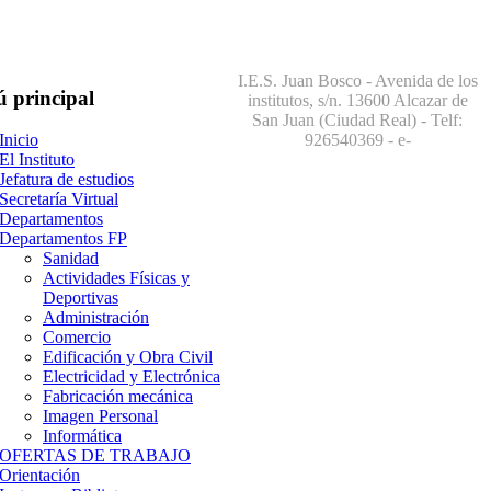
I.E.S. Juan Bosco - Avenida de los
ú
principal
institutos, s/n. 13600 Alcazar de
San Juan (Ciudad Real) - Telf:
926540369
- e-
Inicio
El Instituto
Jefatura de estudios
Secretaría Virtual
Departamentos
Departamentos FP
Sanidad
Actividades Físicas y
Deportivas
Administración
Comercio
Edificación y Obra Civil
Electricidad y Electrónica
Fabricación mecánica
Imagen Personal
Informática
OFERTAS DE TRABAJO
Orientación