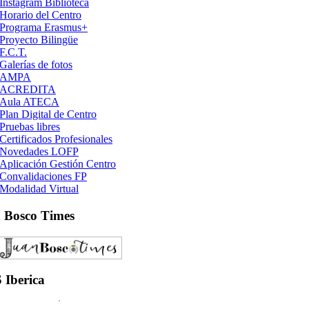
Instagram Biblioteca
Horario del Centro
Programa Erasmus+
Proyecto Bilingüe
F.C.T.
Galerías de fotos
AMPA
ACREDITA
Aula ATECA
Plan Digital de Centro
Pruebas libres
Certificados Profesionales
Novedades LOFP
Aplicación Gestión Centro
Convalidaciones FP
Modalidad Virtual
n
Bosco Times
S
Iberica