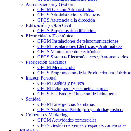
Administración y Gestión
CFGM Gestión Administrativa
CFGS Administración y Finanzas
CFGS Asistencia a la dirección
Edificación y Obra Civil
CFGS Proyectos de edificación
Electricidad y Electrónica
CFGM Instalaciones de telecomunicaciones
CFGM Instalaciones Eléctricas y Automáticas
CFGS Mantenimiento electrónico
CFGS Sistemas Electrotécnicos y Automatizados
Fabricación Mecánica
CFGM Mecanizado
CFGS Programación de la Producción en Fabrica
Imagen Personal
CFGM Estética y belleza
CFGM Peluquería y cosmética capilar
CFGS Estilismo y Dirección de Peluquería
Sanidad
CFGM Emergencias Sanitarias
CFGS Anatomía Patológica y Citodiagnóstico
Comercio y Marketing
CFGM Actividades comerciales
CFGS Gestión de ventas y espacios comerciales
FP Básica