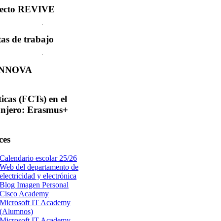
ecto
REVIVE
tas
de trabajo
INNOVA
ticas
(FCTs) en el
anjero: Erasmus+
ces
Calendario escolar 25/26
Web del departamento de
electricidad y electrónica
Blog Imagen Personal
Cisco Academy
Microsoft IT Academy
(Alumnos)
Microsoft IT Academy