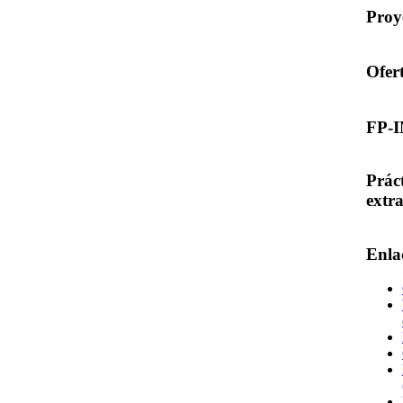
Proy
Ofer
FP-
Prác
extr
Enla