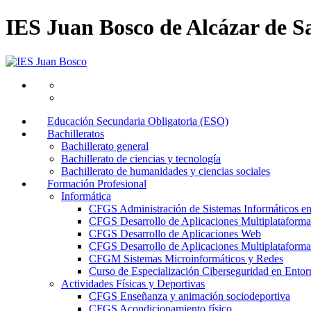
IES Juan Bosco de Alcázar de S
Educación Secundaria Obligatoria (ESO)
Bachilleratos
Bachillerato general
Bachillerato de ciencias y tecnología
Bachillerato de humanidades y ciencias sociales
Formación Profesional
Informática
CFGS Administración de Sistemas Informáticos e
CFGS Desarrollo de Aplicaciones Multiplataforma
CFGS Desarrollo de Aplicaciones Web
CFGS Desarrollo de Aplicaciones Multiplataforma 
CFGM Sistemas Microinformáticos y Redes
Curso de Especialización Ciberseguridad en Entorn
Actividades Físicas y Deportivas
CFGS Enseñanza y animación sociodeportiva
CFGS Acondicionamiento físico