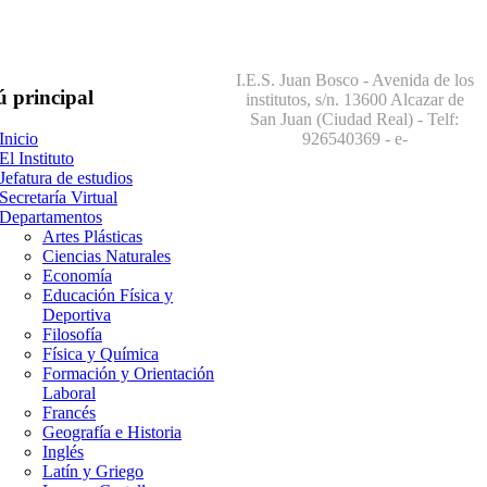
I.E.S. Juan Bosco - Avenida de los
ú
principal
institutos, s/n. 13600 Alcazar de
San Juan (Ciudad Real) - Telf:
926540369
- e-
Inicio
El Instituto
Jefatura de estudios
Secretaría Virtual
Departamentos
Artes Plásticas
Ciencias Naturales
Economía
Educación Física y
Deportiva
Filosofía
Física y Química
Formación y Orientación
Laboral
Francés
Geografía e Historia
Inglés
Latín y Griego