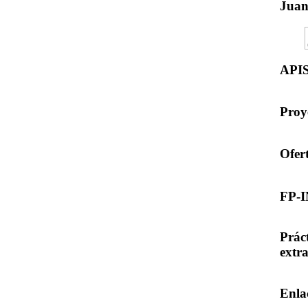
Jua
API
Proy
Ofer
FP-
Prác
extr
Enla