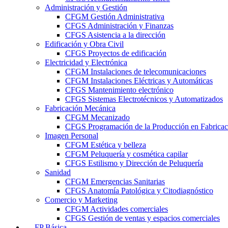
Administración y Gestión
CFGM Gestión Administrativa
CFGS Administración y Finanzas
CFGS Asistencia a la dirección
Edificación y Obra Civil
CFGS Proyectos de edificación
Electricidad y Electrónica
CFGM Instalaciones de telecomunicaciones
CFGM Instalaciones Eléctricas y Automáticas
CFGS Mantenimiento electrónico
CFGS Sistemas Electrotécnicos y Automatizados
Fabricación Mecánica
CFGM Mecanizado
CFGS Programación de la Producción en Fabrica
Imagen Personal
CFGM Estética y belleza
CFGM Peluquería y cosmética capilar
CFGS Estilismo y Dirección de Peluquería
Sanidad
CFGM Emergencias Sanitarias
CFGS Anatomía Patológica y Citodiagnóstico
Comercio y Marketing
CFGM Actividades comerciales
CFGS Gestión de ventas y espacios comerciales
FP Básica