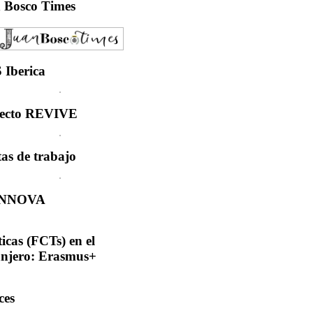
n
Bosco Times
S
Iberica
ecto
REVIVE
tas
de trabajo
INNOVA
ticas
(FCTs) en el
anjero: Erasmus+
ces