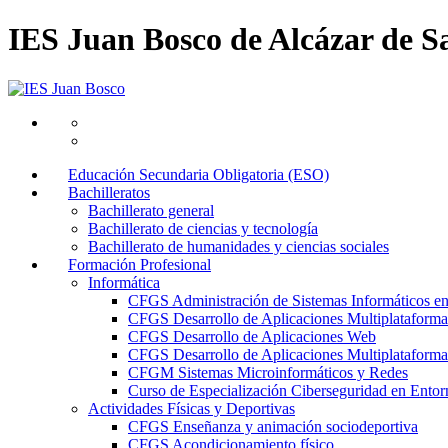
IES Juan Bosco de Alcázar de S
Educación Secundaria Obligatoria (ESO)
Bachilleratos
Bachillerato general
Bachillerato de ciencias y tecnología
Bachillerato de humanidades y ciencias sociales
Formación Profesional
Informática
CFGS Administración de Sistemas Informáticos e
CFGS Desarrollo de Aplicaciones Multiplataforma
CFGS Desarrollo de Aplicaciones Web
CFGS Desarrollo de Aplicaciones Multiplataforma 
CFGM Sistemas Microinformáticos y Redes
Curso de Especialización Ciberseguridad en Entorn
Actividades Físicas y Deportivas
CFGS Enseñanza y animación sociodeportiva
CFGS Acondicionamiento físico