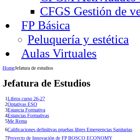
CFGS Gestión de ven
FP Básica
Peluquería y estética
Aulas Virtuales
Home
Jefatura de estudios
Jefatura de Estudios
1
Libros curso 26-27
2
Optativas ESO
3
Estancia Formativa
4
Estancias Formativas
5
Me Renta
6
Calificaciones definitivas pruebas libres Emergencias Sanitarias
7
Proyecto de Innovación de FP BOSCO ECONOMY