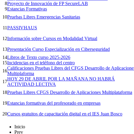
8
Proyecto de Innovación de FP SecureLAB
9
Estancias Formativas
10
Pruebas Libres Emergencias Sanitarias
11
PASSIVHAUS
12
Información sobre Cursos en Modalidad Virtual
13
Presentación Curso Especialización en Ciberseguridad
14
Libros de Texto curso 2025-2026
15
Incidencias en el teléfono del centro
Calificaciones Pruebas Libres del CFGS Desarrollo de Aplicacione
16
Multiplaforma
HOY 29 DE ABRIL POR LA MAÑANA NO HABRÁ
17
ACTIVIDAD LECTIVA
18
Pruebas Libres CFGS Desarrollo de Aplicaciones Multiplataforma
19
Estancias formativas del profesorado en empresas
20
Cursos gratuitos de capacitación digital en el IES Juan Bosco
Inicio
Prev