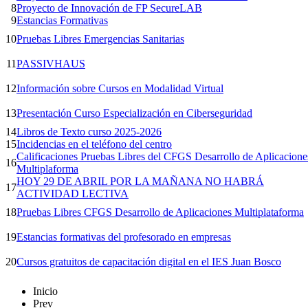
8
Proyecto de Innovación de FP SecureLAB
9
Estancias Formativas
10
Pruebas Libres Emergencias Sanitarias
11
PASSIVHAUS
12
Información sobre Cursos en Modalidad Virtual
13
Presentación Curso Especialización en Ciberseguridad
14
Libros de Texto curso 2025-2026
15
Incidencias en el teléfono del centro
Calificaciones Pruebas Libres del CFGS Desarrollo de Aplicacione
16
Multiplaforma
HOY 29 DE ABRIL POR LA MAÑANA NO HABRÁ
17
ACTIVIDAD LECTIVA
18
Pruebas Libres CFGS Desarrollo de Aplicaciones Multiplataforma
19
Estancias formativas del profesorado en empresas
20
Cursos gratuitos de capacitación digital en el IES Juan Bosco
Inicio
Prev