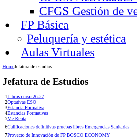
CFGS Gestión de ven
FP Básica
Peluquería y estética
Aulas Virtuales
Home
Jefatura de estudios
Jefatura de Estudios
1
Libros curso 26-27
2
Optativas ESO
3
Estancia Formativa
4
Estancias Formativas
5
Me Renta
6
Calificaciones definitivas pruebas libres Emergencias Sanitarias
7
Proyecto de Innovación de FP BOSCO ECONOMY