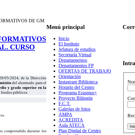
FORMATIVOS DE GM
Menú
principal
Corr
 FORMATIVOS
Inicio
El Instituto
AL. CURSO
Jefatura de estudios
Secretaría Virtual
Departamentos
Intr
Departamentos FP
OFERTAS DE TRABAJO
Orientación
28/05/2024, de la Dirección
Instagram Biblioteca
Nom
misión
del alumnado para el
Horario del Centro
dio y grado superior en la
 fondos públicos.
Programa Erasmus+
Proyecto Bilingüe
Con
F.C.T.
Galerías de fotos
AMPA
Rec
ve.
ACREDITA
Aula ATECA
Plan Digital de Centro
zo comprendido durante los