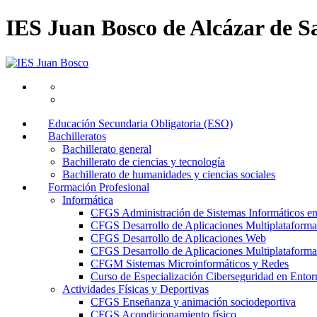
IES Juan Bosco de Alcázar de S
Educación Secundaria Obligatoria (ESO)
Bachilleratos
Bachillerato general
Bachillerato de ciencias y tecnología
Bachillerato de humanidades y ciencias sociales
Formación Profesional
Informática
CFGS Administración de Sistemas Informáticos e
CFGS Desarrollo de Aplicaciones Multiplataforma
CFGS Desarrollo de Aplicaciones Web
CFGS Desarrollo de Aplicaciones Multiplataforma 
CFGM Sistemas Microinformáticos y Redes
Curso de Especialización Ciberseguridad en Entorn
Actividades Físicas y Deportivas
CFGS Enseñanza y animación sociodeportiva
CFGS Acondicionamiento físico