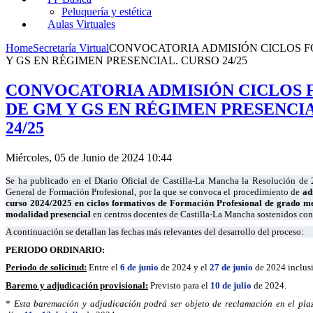
Peluquería y estética
Aulas Virtuales
Home
Secretaría Virtual
CONVOCATORIA ADMISIÓN CICLOS 
Y GS EN RÉGIMEN PRESENCIAL. CURSO 24/25
CONVOCATORIA ADMISIÓN CICLOS
DE GM Y GS EN RÉGIMEN PRESENCI
24/25
Miércoles, 05 de Junio de 2024 10:44
Se ha publicado en el Diario Oficial de Castilla-La Mancha la Resolución de 
General de Formación Profesional, por la que se convoca el procedimiento de
ad
curso 2024/2025
en ciclos formativos de Formación Profesional de grado me
modalidad presencial
en centros docentes de Castilla-La Mancha sostenidos con
A continuación se detallan las fechas más relevantes del desarrollo del proceso:
PERIODO ORDINARIO:
Periodo de solicitud:
Entre el
6 de junio
de 2024 y el
27 de junio
de 2024 inclusi
Baremo y adjudicación provisional:
Previsto para el
10 de julio
de 2024.
*
Esta baremación y adjudicación podrá ser objeto de reclamación en el pla