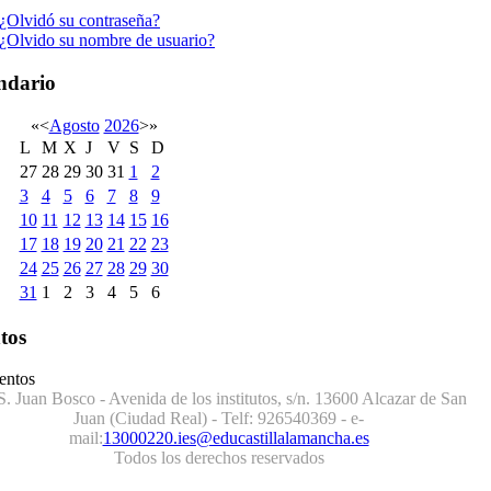
¿Olvidó su contraseña?
¿Olvido su nombre de usuario?
ndario
«
<
Agosto
2026
>
»
L
M
X
J
V
S
D
27
28
29
30
31
1
2
3
4
5
6
7
8
9
10
11
12
13
14
15
16
17
18
19
20
21
22
23
24
25
26
27
28
29
30
31
1
2
3
4
5
6
tos
entos
S. Juan Bosco - Avenida de los institutos, s/n. 13600 Alcazar de San
Juan (Ciudad Real) - Telf:
926540369
- e-
mail:
13000220.ies@educastillalamancha.es
Todos los derechos reservados