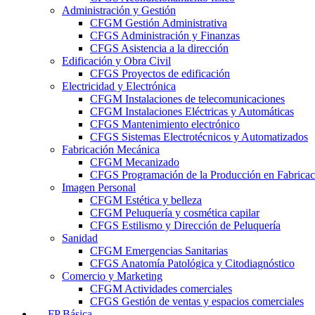
Administración y Gestión
CFGM Gestión Administrativa
CFGS Administración y Finanzas
CFGS Asistencia a la dirección
Edificación y Obra Civil
CFGS Proyectos de edificación
Electricidad y Electrónica
CFGM Instalaciones de telecomunicaciones
CFGM Instalaciones Eléctricas y Automáticas
CFGS Mantenimiento electrónico
CFGS Sistemas Electrotécnicos y Automatizados
Fabricación Mecánica
CFGM Mecanizado
CFGS Programación de la Producción en Fabrica
Imagen Personal
CFGM Estética y belleza
CFGM Peluquería y cosmética capilar
CFGS Estilismo y Dirección de Peluquería
Sanidad
CFGM Emergencias Sanitarias
CFGS Anatomía Patológica y Citodiagnóstico
Comercio y Marketing
CFGM Actividades comerciales
CFGS Gestión de ventas y espacios comerciales
FP Básica