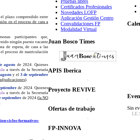
Pruebas libres
Certificados Profesionales
Novedades LOFP
 el plazo comprendido entre
Aplicación Gestión Centro
sión en el proceso de cara a
Cale
Convalidaciones FP
Modalidad Virtual
sonas participantes que,
Juan
Bosco Times
tenido ningún puesto vacante
ta de espera, de cara a las
 el proceso de matriculación
e agosto
de 2024. Quienes
APIS
Iberica
ula
a través de la Secretaría
 agosto
y el
3 de septiembre
 adjudicaciones
).
eptiembre
de 2024. Quienes
Proyecto
REVIVE
cula
a través de la Secretaría
Even
e septiembre
de 2024 (
la NO
.
Sin ev
Ofertas
de trabajo
I.E.
ion-ciclos-formativos-
FP-INNOVA