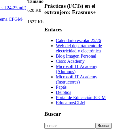
Tamaño
Prácticas
(FCTs) en el
620 Kb
extranjero: Erasmus+
uema CFGM-
1527 Kb
Enlaces
Calendario escolar 25/26
Web del departamento de
electricidad y electrónica
Blog Imagen Personal
Cisco Academy
Microsoft IT Academy
(Alumnos)
Microsoft IT Academy
(Instructores)
Papás
Delphos
Portal de Educación JCCM
EducamosCLM
Buscar