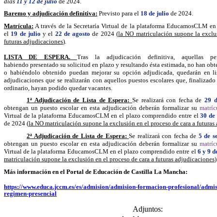
días
11 y 12 de julio
de 2024.
Baremo y adjudicación definitiva:
Previsto para el
18 de julio
de 2024.
Matrícula:
A través de la Secretaría Virtual de la plataforma EducamosCLM en
el
19 de julio
y el
22 de agosto
de 2024 (
la NO matriculación supone la exclu
futuras adjudicaciones
).
LISTA DE ESPERA.
Tras la adjudicación definitiva, aquellas per
habiendo presentado su solicitud en plazo y resultando ésta estimada, no han ob
o habiéndolo obtenido puedan mejorar su opción adjudicada, quedarán en lis
adjudicaciones que se realizarán con aquellos puestos escolares que, finalizado
ordinario, hayan podido quedar vacantes.
1ª Adjudicación de Lista de Espera:
Se realizará con fecha de
29 d
obtengan un puesto escolar en esta adjudicación deberán formalizar su
matríc
Virtual de la plataforma EducamosCLM en el plazo comprendido entre el
30 de
de 2024 (
la NO matriculación supone la exclusión en el proceso de cara a futuras
2ª Adjudicación de Lista de Espera:
Se realizará con fecha de
5 de s
obtengan un puesto escolar en esta adjudicación deberán formalizar su
matrí
Virtual de la plataforma EducamosCLM en el plazo comprendido entre el
6 y 9
d
matriculación supone la exclusión en el proceso de cara a futuras adjudicaciones
)
Más información en el Portal de Educación de Castilla La Mancha:
https://www.educa.jccm.es/es/admision/admision-formacion-profesional/admis
regimen-presencial
Adjuntos: