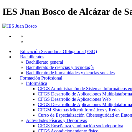
IES Juan Bosco de Alcázar de S
Educación Secundaria Obligatoria (ESO)
Bachilleratos
Bachillerato general
Bachillerato de ciencias y tecnología
Bachillerato de humanidades y ciencias sociales
Formación Profesional
Informática
CFGS Administración de Sistemas Informáticos e
CFGS Desarrollo de Aplicaciones Multiplataforma
CFGS Desarrollo de Aplicaciones Web
CFGS Desarrollo de Aplicaciones Multiplataforma 
CFGM Sistemas Microinformáticos y Redes
Curso de Especialización Ciberseguridad en Entorn
Actividades Físicas y Deportivas
CFGS Enseñanza y animación sociodeportiva
CFGS Acondicionamiento físico