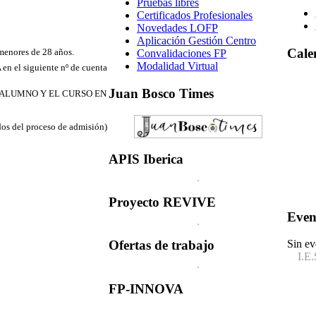
Pruebas libres
Certificados Profesionales
Novedades LOFP
Aplicación Gestión Centro
Cale
 menores de 28 años.
Convalidaciones FP
Modalidad Virtual
 el siguiente nº de cuenta
Juan
Bosco Times
EL ALUMNO Y EL CURSO EN
dos del proceso de admisión)
APIS
Iberica
Proyecto
REVIVE
Even
Sin ev
Ofertas
de trabajo
I.E.
FP-INNOVA