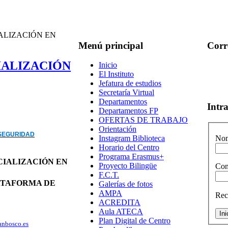
ALIZACIÓN EN
Menú
principal
Corr
IALIZACIÓN
Inicio
El Instituto
Jefatura de estudios
Secretaría Virtual
Departamentos
Intr
Departamentos FP
OFERTAS DE TRABAJO
Orientación
RSEGURIDAD
Instagram Biblioteca
Nom
Horario del Centro
Programa Erasmus+
CIALIZACIÓN EN
Proyecto Bilingüe
Con
F.C.T.
ATAFORMA DE
Galerías de fotos
AMPA
Rec
ACREDITA
Aula ATECA
Plan Digital de Centro
anbosco.es