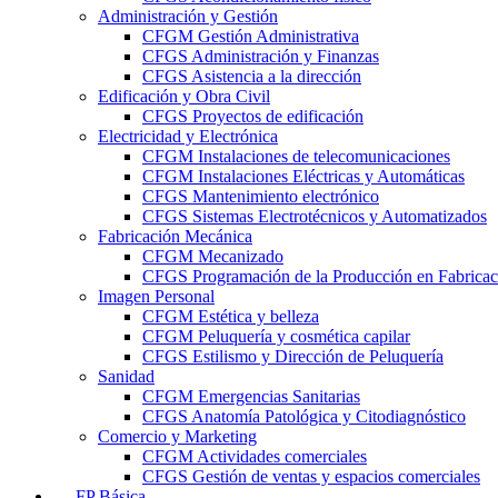
Administración y Gestión
CFGM Gestión Administrativa
CFGS Administración y Finanzas
CFGS Asistencia a la dirección
Edificación y Obra Civil
CFGS Proyectos de edificación
Electricidad y Electrónica
CFGM Instalaciones de telecomunicaciones
CFGM Instalaciones Eléctricas y Automáticas
CFGS Mantenimiento electrónico
CFGS Sistemas Electrotécnicos y Automatizados
Fabricación Mecánica
CFGM Mecanizado
CFGS Programación de la Producción en Fabrica
Imagen Personal
CFGM Estética y belleza
CFGM Peluquería y cosmética capilar
CFGS Estilismo y Dirección de Peluquería
Sanidad
CFGM Emergencias Sanitarias
CFGS Anatomía Patológica y Citodiagnóstico
Comercio y Marketing
CFGM Actividades comerciales
CFGS Gestión de ventas y espacios comerciales
FP Básica