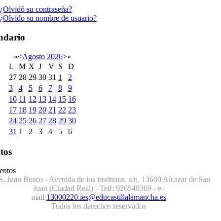
¿Olvidó su contraseña?
¿Olvido su nombre de usuario?
ndario
«
<
Agosto
2026
>
»
L
M
X
J
V
S
D
27
28
29
30
31
1
2
3
4
5
6
7
8
9
10
11
12
13
14
15
16
17
18
19
20
21
22
23
24
25
26
27
28
29
30
31
1
2
3
4
5
6
tos
entos
S. Juan Bosco - Avenida de los institutos, s/n. 13600 Alcazar de San
Juan (Ciudad Real) - Telf:
926540369
- e-
mail:
13000220.ies@educastillalamancha.es
Todos los derechos reservados