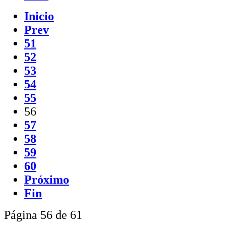
Inicio
Prev
51
52
53
54
55
56
57
58
59
60
Próximo
Fin
Página 56 de 61